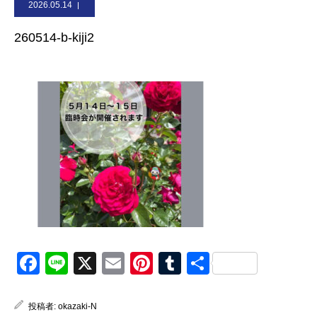
2026.05.14
お問合せ
260514-b-kiji2
Facebook
Line
X
Email
Pinterest
Tumblr
共
有
投稿者:
okazaki-N