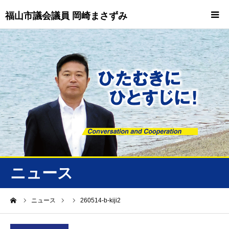
福山市議会議員 岡崎まさずみ
HOME
重要情報
プロフィール
ビジョン
ニュース/トピックス
ニュース
ニュース
ーム
ニュース
260514-b-kiji2
誠友会