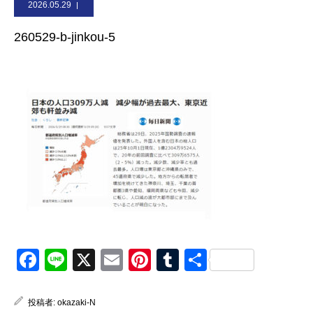
2026.05.29
お問合せ
260529-b-jinkou-5
Facebook
Line
X
Email
Pinterest
Tumblr
共
有
投稿者:
okazaki-N