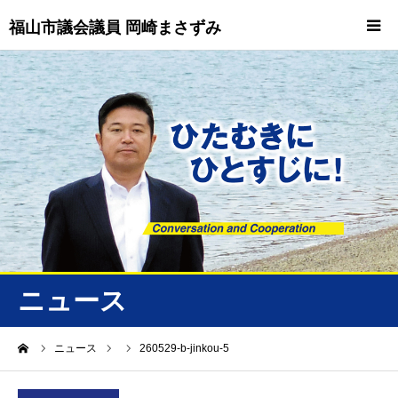
福山市議会議員 岡崎まさずみ
HOME
重要情報
プロフィール
ビジョン
ニュース/トピックス
ニュース
ニュース
ーム
ニュース
260529-b-jinkou-5
誠友会