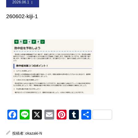
2026.06.1
お問合せ
260602-kiji-1
Facebook
Line
X
Email
Pinterest
Tumblr
共
有
投稿者:
okazaki-N