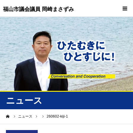
福山市議会議員 岡崎まさずみ
HOME
重要情報
プロフィール
ビジョン
ニュース/トピックス
ニュース
ニュース
ーム
ニュース
260602-kiji-1
誠友会