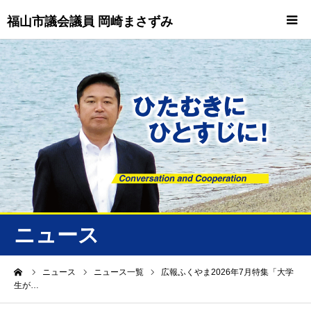
福山市議会議員 岡崎まさずみ
HOME
重要情報
プロフィール
ビジョン
ニュース/トピックス
ニュース
ニュース
ーム
ニュース
ニュース一覧
広報ふくやま2026年7月特集「大学
生が…
誠友会