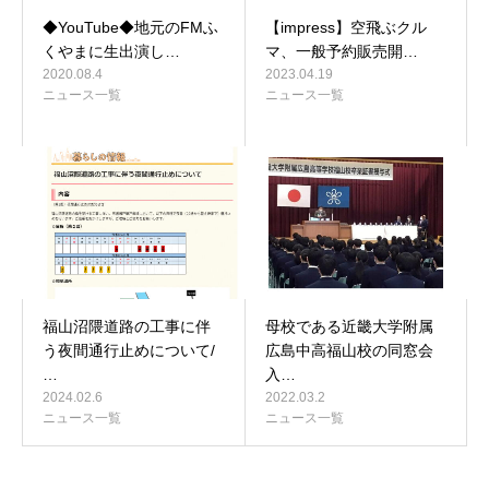
◆YouTube◆地元のFMふ
【impress】空飛ぶクル
くやまに生出演し…
マ、一般予約販売開…
2020.08.4
2023.04.19
ニュース一覧
ニュース一覧
福山沼隈道路の工事に伴
母校である近畿大学附属
う夜間通行止めについて/
広島中高福山校の同窓会
…
入…
2024.02.6
2022.03.2
ニュース一覧
ニュース一覧