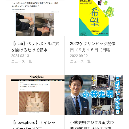
【nlab】ペットボトルに穴
2022ゲタリンピック開催
を開けるだけで節水…
日（９月１８日（日曜…
2024.03.13
2022.09.12
ニュース一覧
ニュース一覧
【newsphere】トイレッ
小林史明デジタル副大臣
トペーパーはどこ…
兼 内閣府副大臣の力強…