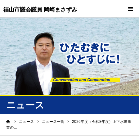
福山市議会議員 岡崎まさずみ
HOME
重要情報
プロフィール
ビジョン
ニュース/トピックス
ニュース
ニュース
ーム
ニュース
ニュース一覧
2026年度（令和8年度）上下水道事
業の…
誠友会