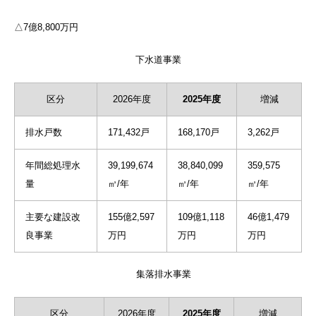
△7億8,800万円
下水道事業
区分
2026年度
2025年度
増減
排水戸数
171,432戸
168,170戸
3,262戸
年間総処理水
39,199,674
38,840,099
359,575
量
㎥/年
㎥/年
㎥/年
主要な建設改
155億2,597
109億1,118
46億1,479
良事業
万円
万円
万円
集落排水事業
区分
2026年度
2025年度
増減