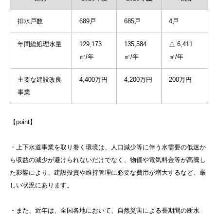
排水戸数
689戸
685戸
4戸
年間総処理水量
129,173
135,584
△ 6,411
㎥/年
㎥/年
㎥/年
主要な建設改良
4,400万円
4,200万円
200万円
事業
【point】
・上下水道事業を取り巻く環境は、人口減少等に伴う水需要の低迷か
ら収益の減少が避けられないだけでなく、物価や電気料金等が高騰し
た影響により、建設投資や維持管理に必要な費用が増大するなど、厳
しい状況にあります。
・また、近年は、全国各地において、自然災害による長期間の断水