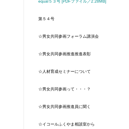
equal５３号 [PDFファイル／2.28MB]
第５４号
☆男女共同参画フォーラム講演会
☆男女共同参画推進推進表彰
☆人材育成セミナーについて
☆男女共同参画って・・・？
☆男女共同参画推進員に聞く
☆イコールふくやま相談室から