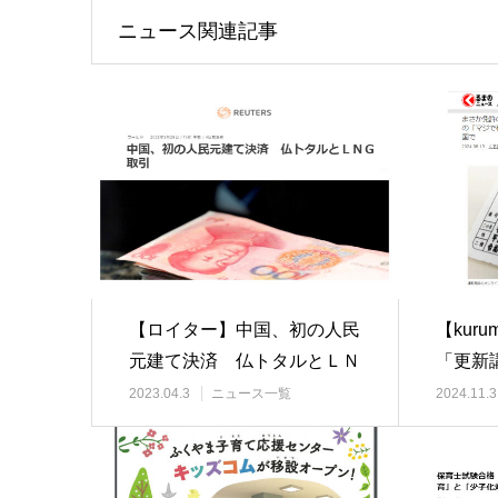
ニュース関連記事
【ロイター】中国、初の人民
【kur
元建て決済 仏トタルとＬＮ
「更新
Ｇ取引/2023…
化！ 
2023.04.3
ニュース一覧
2024.11.3