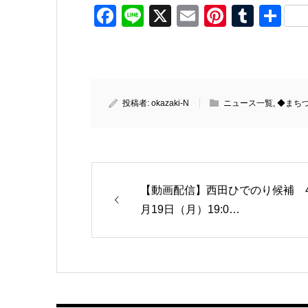
Facebook
Line
X
Email
Pinteres
Tumb
共
有
投稿者:
okazaki-N
ニュース一覧
,
◆まち
【動画配信】西田ひでのり候補 
月19日（月）19:0…