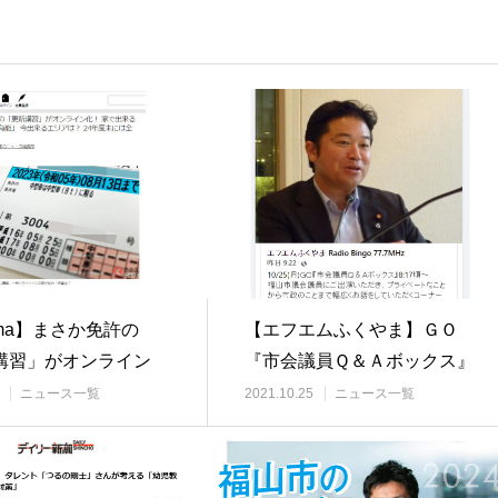
uma】まさか免許の
【エフエムふくやま】ＧＯ
講習」がオンライン
『市会議員Ｑ＆Ａボックス』
家で出来る…
ニュース一覧
2021.10.25
ニュース一覧