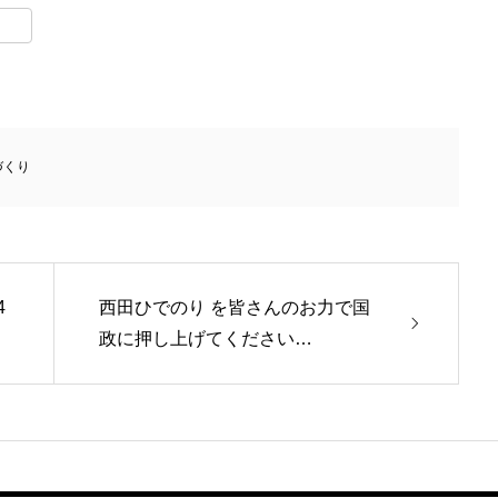
t
lr
づくり
4
西田ひでのり を皆さんのお力で国
政に押し上げてください…