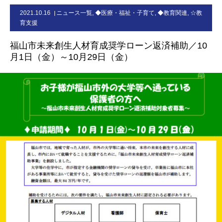
2021.10.16
ニュース一覧
,
◆医療・福祉・子育て
,
◆教育関連
,
☆教
お問合せ
育支援
福山市未来創生人材育成奨学ローン返済補助／10
月1日（金）～10月29日（金）