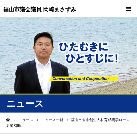
福山市議会議員 岡崎まさずみ
HOME
重要情報
プロフィール
ビジョン
ニュース/トピックス
ニュース
ニュース
ーム
ニュース
ニュース一覧
福山市未来創生人材育成奨学ローン
返済補助…
誠友会