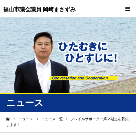
福山市議会議員 岡崎まさずみ
HOME
重要情報
プロフィール
ビジョン
ニュース/トピックス
ニュース
ニュース
ーム
ニュース
ニュース一覧
フレイルサポーター第２期生を募集
します！…
誠友会