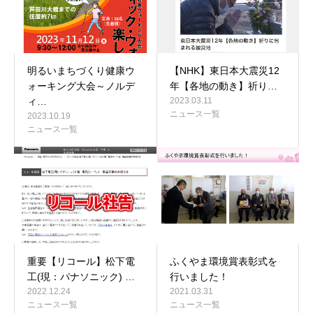
明るいまちづくり健康ウ
【NHK】東日本大震災12
ォーキング大会～ノルデ
年【各地の動き】祈り…
ィ…
2023.03.11
ニュース一覧
2023.10.19
ニュース一覧
重要【リコール】松下電
ふくやま環境賞表彰式を
工(現：パナソニック) …
行いました！
2022.12.24
2021.03.31
ニュース一覧
ニュース一覧