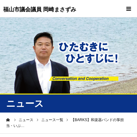
福山市議会議員 岡崎まさずみ
HOME
重要情報
プロフィール
ビジョン
ニュース/トピックス
ニュース
ニュース
ーム
ニュース
ニュース一覧
【BARKS】和楽器バンドの箏担
当・いぶ…
誠友会