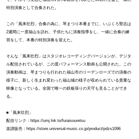
特別演奏として合奏された。
この「風来壮烈」合奏の為に、琴まつり本番までに、いぶくろ聖志は
2週間に一度福山を訪れ、子供たちに演奏指導をし、一緒に合奏の練
習をして、本番の特別演奏を迎えた。
そんな「風来壮烈」はスタジオレコーディングバージョンが、デジタ
ル配信されているが、この度パフォーマンス動画も公開された。この
演奏動画は、琴まつりも行われた福山市のリーデンローズでの演奏の
様子に、新しく生まれ変わった福山城の様子が収められている貴重な
映像となっている。全国で唯一の鉄板張りの天守も見ることができ
る。
■「風来壮烈」
配信リンク：https://umj.lnk.to/furaisouretsu
楽譜販売：https://store.universal-music.co.jp/product/pdzs1096