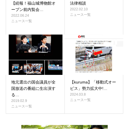
【続報！福山城博物館オ
法律相談
ープン前内覧会…
2022.02.10
ニュース一覧
2022.06.24
ニュース一覧
地元選出の国会議員が全
【kuruma】「移動式オー
国放送の番組に生出演す
ビス」勢力拡大中!…
る…
2024.03.8
ニュース一覧
2019.02.9
ニュース一覧