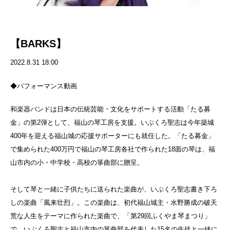
【BARKS】
2022.8.31 18:00
◆パフォーマンス動画
和楽器バンドは日本の伝統芸能・文化をサポートする活動「たる募
金」の第2弾として、福山の琴工房を支援。いぶくろ聖志は今年築城
400年を迎える福山城の応援サポーターにも就任した。「たる募金」
で集められた400万円で福山の琴工房各社で作られた18面の琴は、福
山市内の小・中学校・高校の箏曲部に贈呈。
そして琴と一緒に子供たちに送られた楽曲が、いぶくろ聖志書き下ろ
しの楽曲「風来壮烈」。この楽曲は、初代福山城主・水野勝成の破天
荒な人生をテーマに作られた楽曲で、「第29回ふくやま琴まつり」
で、いぶくろ聖志と福山市内の箏曲部を代表した15名の生徒と一緒に