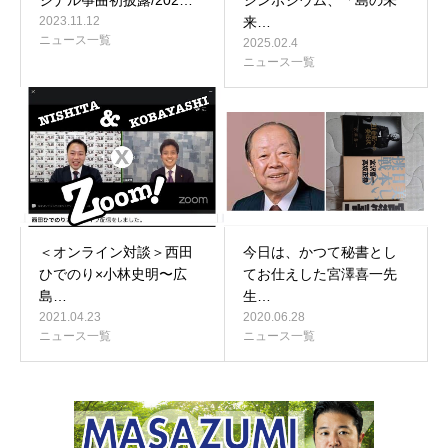
ジナル筝曲初披露/202…
シンポジウム、「島の未
2023.11.12
来…
ニュース一覧
2025.02.4
ニュース一覧
＜オンライン対談＞西田
今日は、かつて秘書とし
ひでのり×小林史明〜広
てお仕えした宮澤喜一先
島…
生…
2021.04.23
2020.06.28
ニュース一覧
ニュース一覧