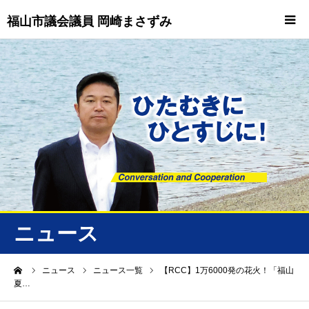
福山市議会議員 岡崎まさずみ
HOME
重要情報
プロフィール
ビジョン
ニュース/トピックス
ニュース
ニュース
ーム
ニュース
ニュース一覧
【RCC】1万6000発の花火！「福山
夏…
誠友会