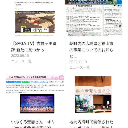
【SAGA-TV】吉野ヶ里遺
鞆町内の広島県と福山市
跡 新たに見つかっ…
の事業についてのお知ら
2023.06.16
せ…
ニュース一覧
2022.11.19
ニュース一覧
いぶくろ聖志さん オリ
地元内海町で開催された