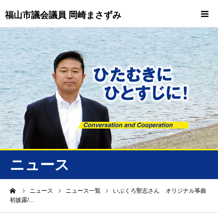
福山市議会議員 岡崎まさずみ
HOME
重要情報
プロフィール
ビジョン
ニュース/トピックス
ニュース
ニュース
ーム
ニュース
ニュース一覧
いぶくろ聖志さん オリジナル筝曲
初披露/…
誠友会