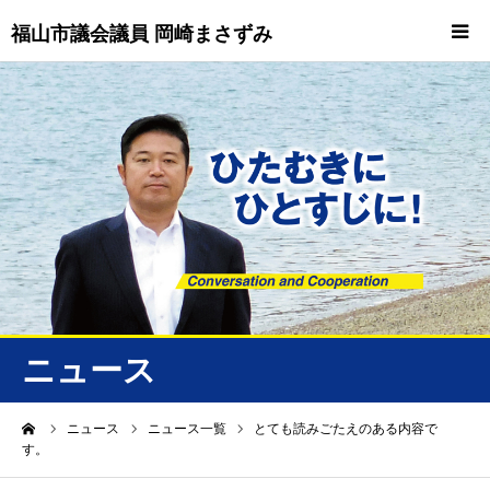
福山市議会議員 岡崎まさずみ
HOME
重要情報
プロフィール
ビジョン
ニュース/トピックス
ニュース
ニュース
ーム
ニュース
ニュース一覧
とても読みごたえのある内容で
す。
誠友会