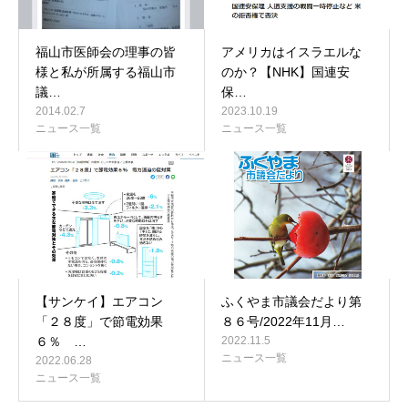
福山市医師会の理事の皆
アメリカはイスラエルな
様と私が所属する福山市
のか？【NHK】国連安
議…
保…
2014.02.7
2023.10.19
ニュース一覧
ニュース一覧
【サンケイ】エアコン
ふくやま市議会だより第
「２８度」で節電効果
８６号/2022年11月…
６％ …
2022.11.5
ニュース一覧
2022.06.28
ニュース一覧