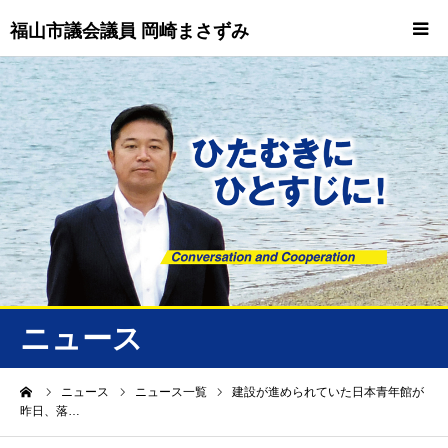
福山市議会議員 岡崎まさずみ
HOME
重要情報
プロフィール
ビジョン
ニュース/トピックス
ニュース
ニュース
ーム
ニュース
ニュース一覧
建設が進められていた日本青年館が
昨日、落…
誠友会