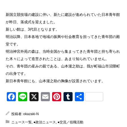
新国立競技場の建設に伴い、新たに建設が進められていた日本青年館
が昨日、落成式を迎えました。
新しい館は、3代目となります。
明治以降、日本各地で地域の振興や社会教育を担ってきた青年団の殿
堂です。
明治神宮外苑の森は、当時全国から集まってきた青年団と持ち寄られ
た木々によって造営されたことは、あまり知られていません。
その、青年団の産みの親である、山本瀧之助は、我が町福山市沼隈町
の出身です。
新日本青年館にも、山本瀧之助の胸像が設置されています。
Facebook
Line
X
Email
Pinterest
Tumblr
共
有
投稿者:
okazaki-N
ニュース一覧
,
●政治ニュース
,
●交流／役職活動