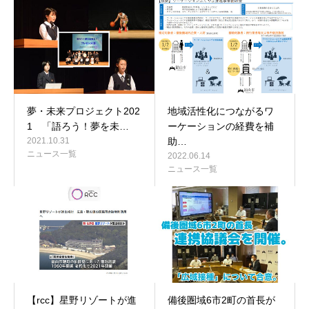
夢・未来プロジェクト202
地域活性化につながるワ
1 「語ろう！夢を未…
ーケーションの経費を補
2021.10.31
助…
ニュース一覧
2022.06.14
ニュース一覧
【rcc】星野リゾートが進
備後圏域6市2町の首長が