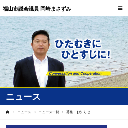
福山市議会議員 岡崎まさずみ
HOME
重要情報
プロフィール
ビジョン
ニュース/トピックス
ニュース
ニュース
ーム
ニュース
ニュース一覧
募集・お知らせ
誠友会