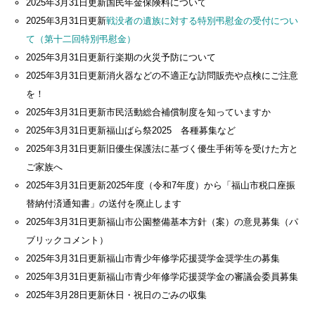
2025年3月31日更新
国民年金保険料について
2025年3月31日更新
戦没者の遺族に対する特別弔慰金の受付につい
て（第十二回特別弔慰金）
2025年3月31日更新
行楽期の火災予防について
2025年3月31日更新
消火器などの不適正な訪問販売や点検にご注意
を！
2025年3月31日更新
市民活動総合補償制度を知っていますか
2025年3月31日更新
福山ばら祭2025 各種募集など
2025年3月31日更新
旧優生保護法に基づく優生手術等を受けた方と
ご家族へ
2025年3月31日更新
2025年度（令和7年度）から「福山市税口座振
替納付済通知書」の送付を廃止します
2025年3月31日更新
福山市公園整備基本方針（案）の意見募集（パ
ブリックコメント）
2025年3月31日更新
福山市青少年修学応援奨学金奨学生の募集
2025年3月31日更新
福山市青少年修学応援奨学金の審議会委員募集
2025年3月28日更新
休日・祝日のごみの収集