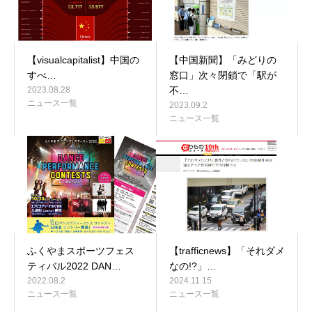
【visualcapitalist】中国の
【中国新聞】「みどりの
すべ…
窓口」次々閉鎖で「駅が
2023.08.28
不…
ニュース一覧
2023.09.2
ニュース一覧
ふくやまスポーツフェス
【trafficnews】「それダメ
ティバル2022 DAN…
なの!?」…
2022.08.2
2024.11.15
ニュース一覧
ニュース一覧