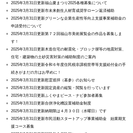
2025年3月31日更新
福山夏まつり2025各種募集について
2025年3月31日更新
市未来創生人材育成奨学ローン返済補助
2025年3月31日更新
グリーンな企業生産性等向上支援事業補助金の
申請受付について
2025年3月31日更新
第７２回福山市美術展覧会の作品を募集しま
す！
2025年3月31日更新
木造住宅の耐震化・ブロック塀等の地震対策、
住宅・建築物の土砂災害対策の補助制度のご案内
2025年3月31日更新
令和６年度住民税非課税世帯等支援給付金の手
続きがまだの方はお早めに！
2025年3月31日更新
慰霊巡拝（墓参）のお知らせ
2025年3月31日更新
固定資産の縦覧・閲覧を行っています
2025年3月31日更新
ふくやまピース・ナビ参加者募集
2025年3月31日更新
合併浄化槽設置補助金制度
2025年3月31日更新
納期限は４月３０日（水曜日）です
2025年3月31日更新
市民活動スタートアップ事業補助金 始業期支
援コース募集