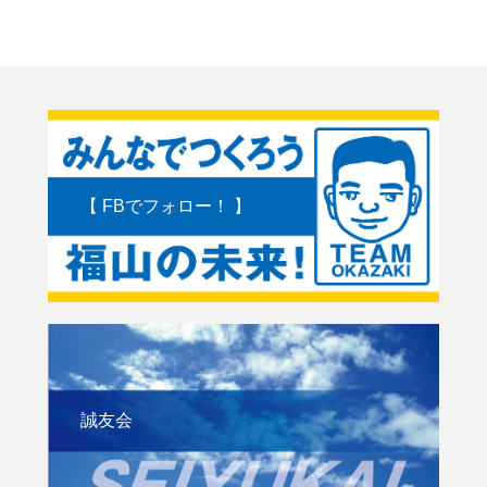
【 FBでフォロー！ 】
誠友会