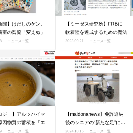
新聞】はだしのゲン、
【ミーゼス研究所】FRBに
書室の閲覧「変えぬ」
軟着陸を達成するための魔法
教委「二…
はない/2023…
8
ニュース一覧
2023.09.21
ニュース一覧
ロジー】アルツハイマ
【maidonanews】免許返納
原因物質の蓄積を「エ
後のシニアの“新たな足”に…
ッソ」が阻…
革新の…
9
ニュース一覧
2024.10.15
ニュース一覧