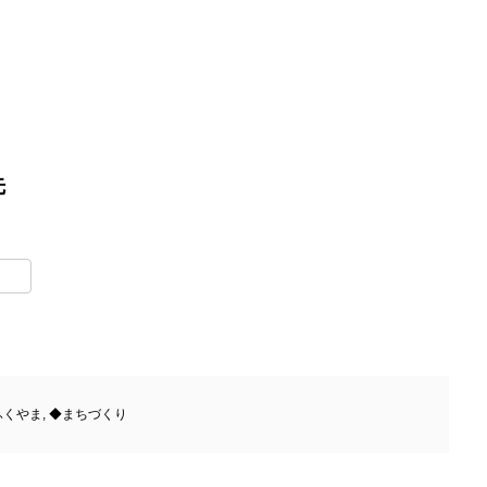
先
t
lr
ふくやま
,
◆まちづくり