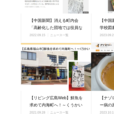
【中国新聞】消える町内会
【中国
「高齢化した団地では役員な
学校図
り手ない」 広島市…
広島市
2022.09.15
ニュース一覧
2023.09.2
【リビング広島Web】鮮魚を
【ナゾ
求めて内海町へ！～くうかい
ー病の
スプレ
2021.09.28
ニュース一覧
2023.10.1