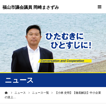
福山市議会議員 岡崎まさずみ
HOME
重要情報
プロフィール
ビジョン
ニュース/トピックス
ニュース
ニュース
ーム
ニュース
ニュース一覧
【小林 史明】【徹底解説】中小企業
の賃上…
誠友会