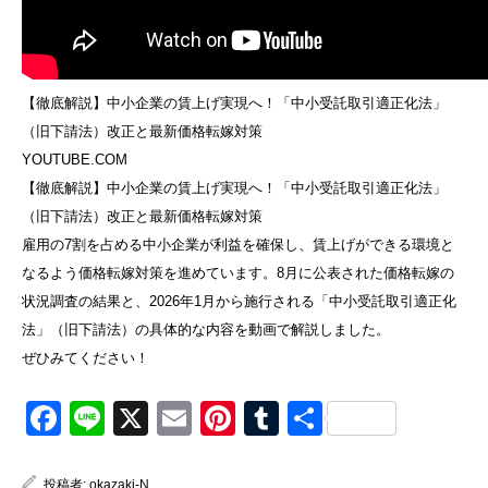
【徹底解説】中小企業の賃上げ実現へ！「中小受託取引適正化法」
（旧下請法）改正と最新価格転嫁対策
YOUTUBE.COM
【徹底解説】中小企業の賃上げ実現へ！「中小受託取引適正化法」
（旧下請法）改正と最新価格転嫁対策
雇用の7割を占める中小企業が利益を確保し、賃上げができる環境と
なるよう価格転嫁対策を進めています。8月に公表された価格転嫁の
状況調査の結果と、2026年1月から施行される「中小受託取引適正化
法」（旧下請法）の具体的な内容を動画で解説しました。
ぜひみてください！
Facebook
Line
X
Email
Pinterest
Tumblr
共
有
投稿者:
okazaki-N