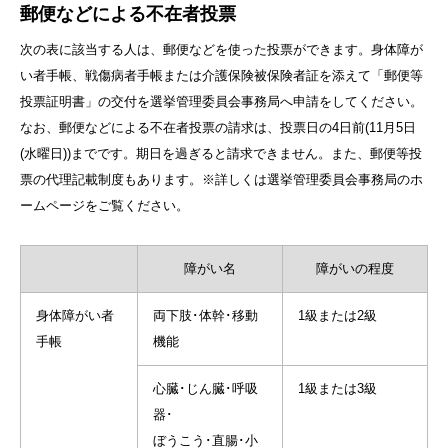
郵便などによる不在者投票
次の表に該当する人は、郵便などを使った投票ができます。身体障が
い者手帳、戦傷病者手帳または介護保険被保険者証を添えて「郵便等
投票証明書」の交付を選挙管理委員会事務局へ申請をしてください。
なお、郵便などによる不在者投票の請求は、投票日の4日前(11月5日
(水曜日))までです。期日を過ぎると請求できません。また、郵便等投
票の代理記載制度もあります。※詳しくは選挙管理委員会事務局のホ
ームページをご覧ください。
障がい名
障がいの程度
身体障がい者
両下肢･体幹･移動
1級または2級
手帳
機能
心臓･じん臓･呼吸
1級または3級
器･
ぼうこう･直腸･小