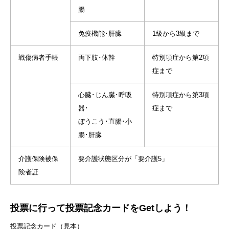
腸
免疫機能･肝臓
1級から3級まで
戦傷病者手帳
両下肢･体幹
特別項症から第2項
症まで
心臓･じん臓･呼吸
特別項症から第3項
器･
症まで
ぼうこう･直腸･小
腸･肝臓
介護保険被保
要介護状態区分が「要介護5」
険者証
投票に行って投票記念カードをGetしよう！
投票記念カード（見本）