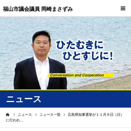
福山市議会議員 岡崎まさずみ
HOME
重要情報
プロフィール
ビジョン
ニュース/トピックス
ニュース
ニュース
ーム
ニュース
ニュース一覧
広島県知事選挙が１１月９日（日）
に行われ…
誠友会