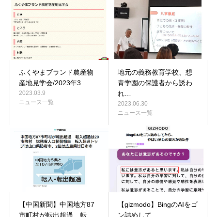
ふくやまブランド農産物
地元の義務教育学校、想
産地見学会/2023年3…
青学園の保護者から誘わ
2023.03.9
れ…
ニュース一覧
2023.06.30
ニュース一覧
【中国新聞】中国地方87
【gizmodo】BingのAIをゴ
市町村が転出超過 転
ン詰めして…