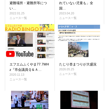
避難場所・避難所等につ
れていない児童も」全
い…
国…
2022.01.25
2023.04.20
ニュース一覧
ニュース一覧
エフエムふくやま77.7MH
たじり杏まつりが大盛況
z『市会議員Ｑ＆Ａ…
2026.05.25
ニュース一覧
2020.11.13
ニュース一覧