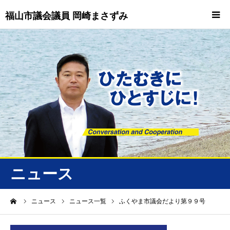
福山市議会議員 岡崎まさずみ
HOME
重要情報
プロフィール
ビジョン
ニュース/トピックス
ニュース
ニュース
ーム
ニュース
ニュース一覧
ふくやま市議会だより第９９号
誠友会