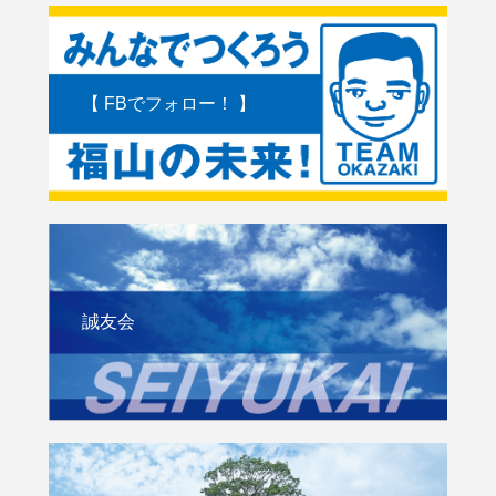
【 FBでフォロー！ 】
誠友会