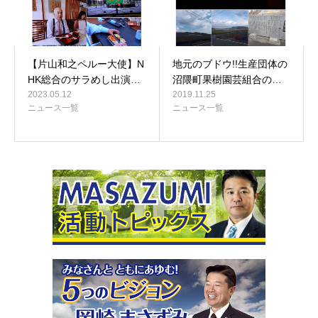
【片山和之ペルー大使】N
地元のブドウ!!生産団体の
HK総合のサラめし出演…
沼隈町果樹園芸組合の…
2023.05.12
2019.11.25
ニュース一覧
ニュース一覧