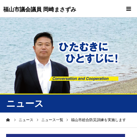
福山市議会議員 岡崎まさずみ
HOME
重要情報
プロフィール
ビジョン
ニュース/トピックス
ニュース
ニュース
ーム
ニュース
ニュース一覧
福山市総合防災訓練を実施します
誠友会