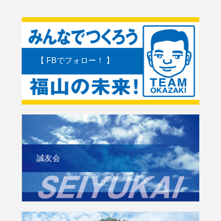
【 FBでフォロー！ 】
誠友会