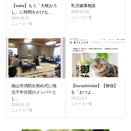
【saita】もう「大根おろ
乳児健康相談
し」に時間をかけな…
2026.07.21
ニュース一覧
2024.03.31
ニュース一覧
福山市消防出初め式に地
【kurashinista】【御強】
元千年分団のメンバーと
を「おつよ…
し…
2023.12.5
ニュース一覧
2014.01.13
ニュース一覧