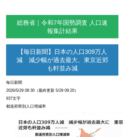
総務省｜令和7年国勢調査 人口速
報集計結果
【毎日新聞】日本の人口309万人
減 減少幅が過去最大、東京近郊
も軒並み減
毎日新聞
2026/5/29 08:30（最終更新 5/29 09:20）
937文字
都道府県別人口増減率