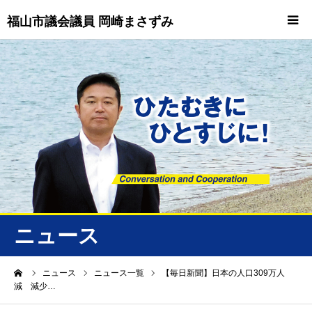
福山市議会議員 岡崎まさずみ
HOME
重要情報
プロフィール
ビジョン
ニュース/トピックス
ニュース
ニュース
ーム
ニュース
ニュース一覧
【毎日新聞】日本の人口309万人
減 減少…
誠友会