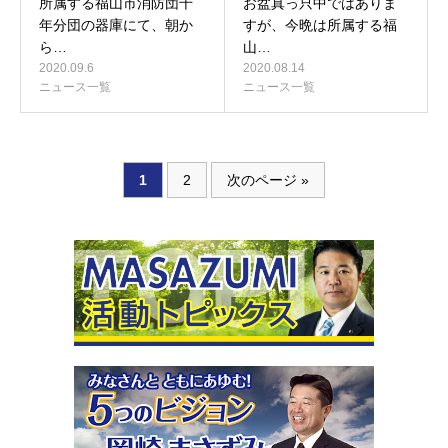
所属する福山市消防団千
お盆真っ只中ではありま
年分団の器庫にて、朝か
すが、今晩は所属する福
ら…
山…
2020.09.6
2020.08.14
ニュース一覧
ニュース一覧
1
2
次のページ »