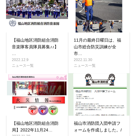
【福山地区消防組合消防
11月の最終日曜日は、福
音楽隊客員隊員募集♪♪】
山市総合防災訓練が全
…
市…
2022.12.9
2022.11.30
ニュース一覧
ニュース一覧
【福山地区消防組合消防
福山市消防団入団申請フ
局】2022年11月24…
ォームを作成しました。/