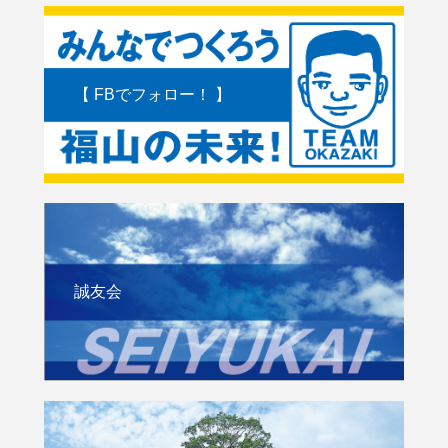
【 FBでフォロー！ 】
誠友会