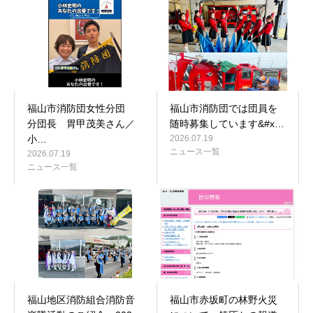
お問合せ
福山市消防団女性分団
福山市消防団では団員を
分団長 胃甲茂美さん／
随時募集しています&#x…
小…
2026.07.19
ニュース一覧
2026.07.19
ニュース一覧
福山地区消防組合消防音
福山市赤坂町の林野火災