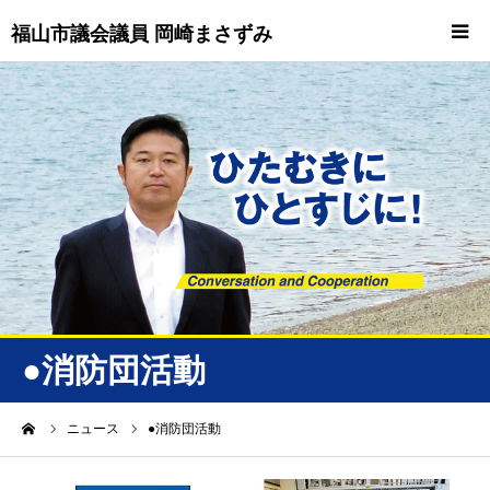
福山市議会議員 岡崎まさずみ
HOME
重要情報
プロフィール
ビジョン
ニュース/トピックス
●消防団活動
ニュース
ーム
ニュース
●消防団活動
誠友会