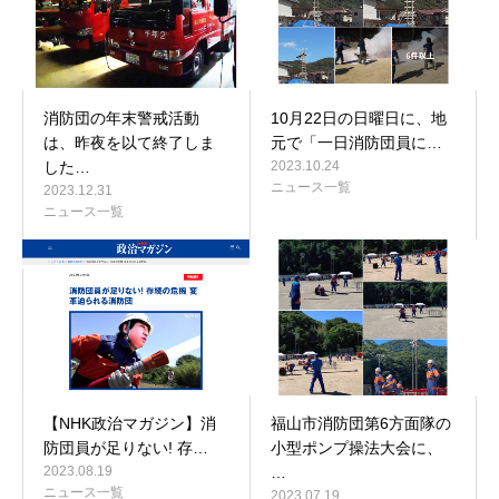
消防団の年末警戒活動
10月22日の日曜日に、地
は、昨夜を以て終了しま
元で「一日消防団員に…
した…
2023.10.24
ニュース一覧
2023.12.31
ニュース一覧
【NHK政治マガジン】消
福山市消防団第6方面隊の
防団員が足りない! 存…
小型ポンプ操法大会に、
2023.08.19
…
ニュース一覧
2023.07.19