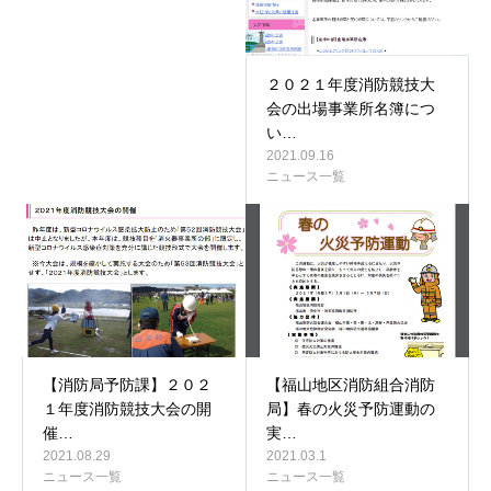
２０２１年度消防競技大
会の出場事業所名簿につ
い…
2021.09.16
ニュース一覧
【消防局予防課】２０２
【福山地区消防組合消防
１年度消防競技大会の開
局】春の火災予防運動の
催…
実…
2021.08.29
2021.03.1
ニュース一覧
ニュース一覧