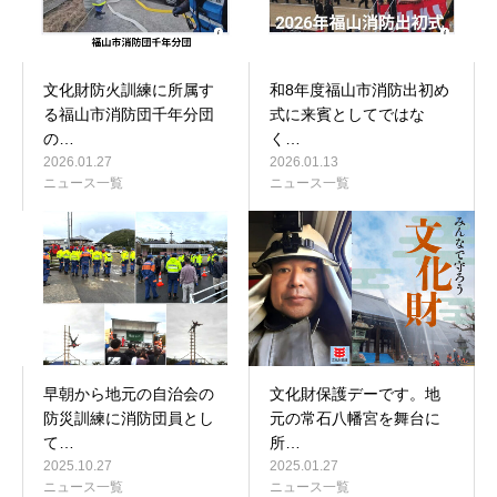
文化財防火訓練に所属す
和8年度福山市消防出初め
る福山市消防団千年分団
式に来賓としてではな
の…
く…
2026.01.27
2026.01.13
ニュース一覧
ニュース一覧
早朝から地元の自治会の
文化財保護デーです。地
防災訓練に消防団員とし
元の常石八幡宮を舞台に
て…
所…
2025.10.27
2025.01.27
ニュース一覧
ニュース一覧