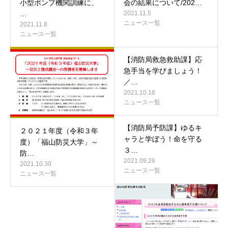
小型ポンプ機関訓練に、
会の結果について/202…
…
2021.11.5
ニュース一覧
2021.11.8
ニュース一覧
【消防局救急救助課】応
急手当を学びましょう！
／…
2021.10.18
ニュース一覧
【消防局予防課】ゆるキ
２０２１年度（令和３年
ャラと学ぼう！命を守る
度）「福山防災大学」～
３…
防…
2021.09.28
2021.10.30
ニュース一覧
ニュース一覧