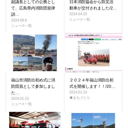
副議長としての公務とし
日本消防協会から防災活
て、広島県内消防団規律
動車が交付されました/2…
訓…
2024.04.25
ニュース一覧
2024.09.9
ニュース一覧
福山市消防出初め式に消
２０２４年福山消防出初
防団員として参加しまし
式を開催します！！/20…
た…
2024.01.10
◆まちづくり
2024.01.15
ニュース一覧