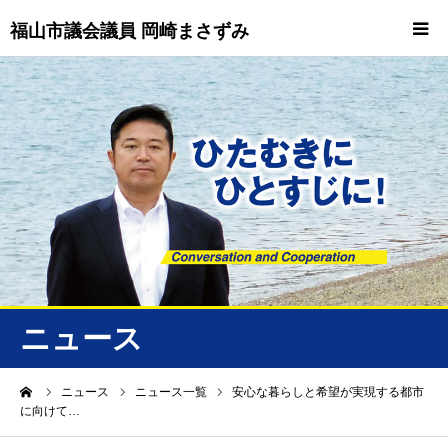
福山市議会議員 岡崎まさずみ
HOME
重要情報
プロフィール
ビジョン
ニュース/トピックス
ニュース
ニュース
ーム
ニュース
ニュース一覧
安心な暮らしと希望が実現する都市
に向けて…
誠友会