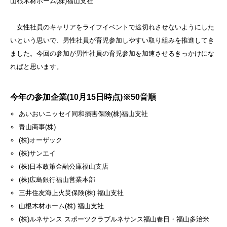
山根木材ホーム(株)福山支社
女性社員のキャリアをライフイベントで途切れさせないようにした
いという思いで、男性社員が育児参加しやすい取り組みを推進してき
ました。今回の参加が男性社員の育児参加を加速させるきっかけにな
ればと思います。
今年の参加企業(10月15日時点)※50音順
あいおいニッセイ同和損害保険(株)福山支社
青山商事(株)
(株)オーザック
(株)サンエイ
(株)日本政策金融公庫福山支店
(株)広島銀行福山営業本部
三井住友海上火災保険(株) 福山支社
山根木材ホーム(株) 福山支社
(株)ルネサンス スポーツクラブルネサンス福山春日・福山多治米