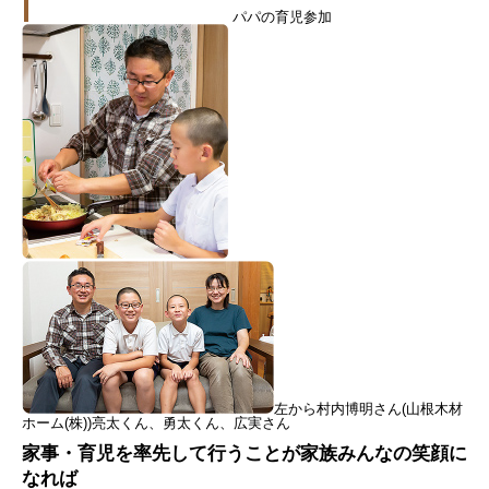
パパの育児参加
左から村内博明さん(山根木材
ホーム(株))亮太くん、勇太くん、広実さん
家事・育児を率先して行うことが家族みんなの笑顔に
なれば