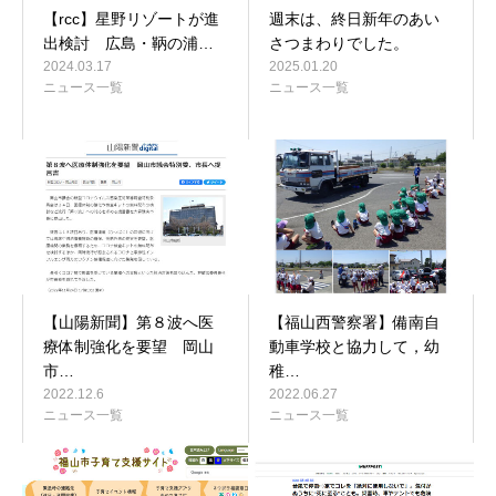
【rcc】星野リゾートが進
週末は、終日新年のあい
出検討 広島・鞆の浦…
さつまわりでした。
2024.03.17
2025.01.20
ニュース一覧
ニュース一覧
【山陽新聞】第８波へ医
【福山西警察署】備南自
療体制強化を要望 岡山
動車学校と協力して，幼
市…
稚…
2022.12.6
2022.06.27
ニュース一覧
ニュース一覧