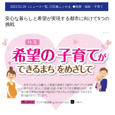
2022.01.26
ニュース一覧
,
◎広報ふくやま
,
◆医療・福祉・子育て
お問合せ
安心な暮らしと希望が実現する都市に向けて5つの
挑戦