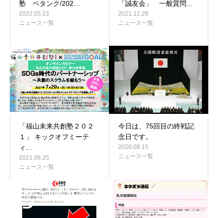
塾 ペタンク/202…
「誠友会」 一般質問…
2022.05.23
2021.12.28
ニュース一覧
ニュース一覧
「福山未来共創塾２０２
今日は、75回目の終戦記
１」 キックオフミーテ
念日です。
ィ…
2020.08.15
ニュース一覧
2021.06.25
ニュース一覧