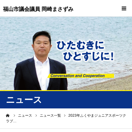
福山市議会議員 岡崎まさずみ
HOME
重要情報
プロフィール
ビジョン
ニュース/トピックス
ニュース
ニュース
ーム
ニュース
ニュース一覧
2023年ふくやまジュニアスポーツク
ラブ…
誠友会