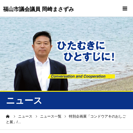
福山市議会議員 岡崎まさずみ
HOME
重要情報
プロフィール
ビジョン
ニュース/トピックス
ニュース
ニュース
ーム
ニュース
ニュース一覧
特別企画展「コンドウアキのおしご
と展」/…
誠友会