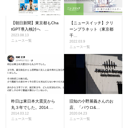
【朝日新聞】東京都もCha
【ニュースイッチ】クリ
tGPT導入検討へ …
ーンプラネット（東京都
2023.08.13
千…
ニュース一覧
2022.03.9
ニュース一覧
昨日は東日本大震災から
旧知の小野展義さんのお
丸３年でした。2014.…
店、「パウロ&…
2014.03.12
2020.04.23
ニュース一覧
ニュース一覧