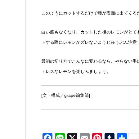
このようにカットするだけで種が表面に出てくる
白い筋もなくなり、カットした後のレモンがとて
トする際にレモンがズレないようじゅうぶん注意
最初の切り方でこんなに変わるなら、やらない手
トレスなレモンを楽しみましょう。
[文・構成／grape編集部]
Facebook
Line
X
Email
Pinteres
Tumb
共