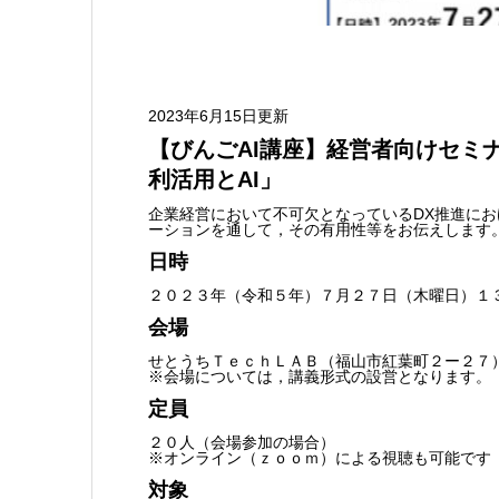
2023年6月15日更新
【びんごAI講座】経営者向けセミ
利活用とAI」
企業経営において不可欠となっているDX推進にお
ーションを通して，その有用性等をお伝えします
日時
２０２３年（令和５年）７月２７日（木曜日）１
会場
せとうちＴｅｃｈＬＡＢ（福山市紅葉町２ー２７
※会場については，講義形式の設営となります。
定員
２０人（会場参加の場合）
※オンライン（ｚｏｏｍ）による視聴も可能です
対象