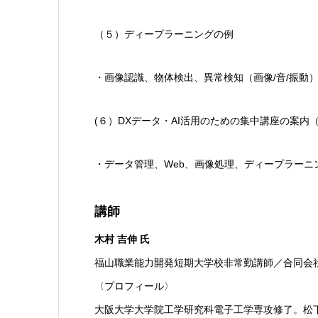
（５）ディープラーニングの例
・画像認識、物体検出、異常検知（画像/音/振動
(６）DXデータ・AI活用のための集中講座の案内（P
・データ管理、Web、画像処理、ディープラーニ
講師
木村 吉伸 氏
福山職業能力開発短期大学校非常勤講師／合同会
〈プロフィール〉
大阪大学大学院工学研究科電子工学専攻修了。松下電