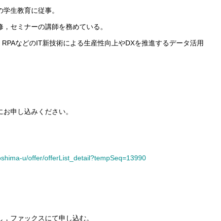
の学生教育に従事。
修，セミナーの講師を務めている。
・RPAなどのIT新技術による生産性向上やDXを推進するデータ活用
にお申し込みください。
roshima-u/offer/offerList_detail?tempSeq=13990
し，ファックスにて申し込む。