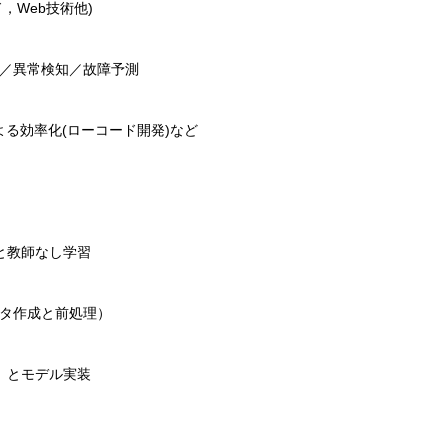
，Web技術他)
査／異常検知／故障予測
よる効率化(ローコード開発)など
と教師なし学習
ータ作成と前処理）
）とモデル実装