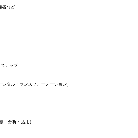
理者など
進ステップ
デジタルトランスフォーメーション）
蓄積・分析・活用）