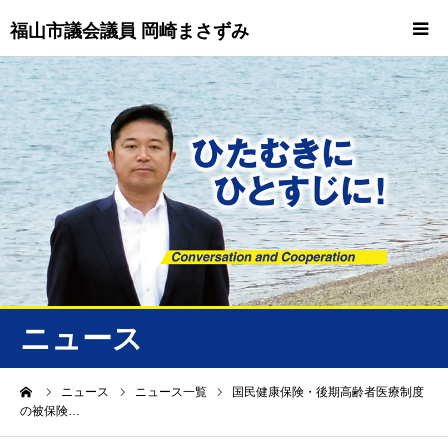
福山市議会議員 岡崎まさずみ
HOME
重要情報
プロフィール
ビジョン
ニュース/トピックス
ニュース
ニュース
ーム
ニュース
ニュース一覧
国民健康保険・後期高齢者医療制度
の被保険…
誠友会