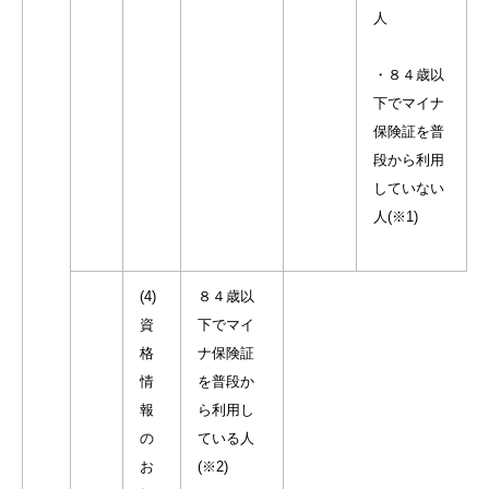
人
・８４歳以
下でマイナ
保険証を普
段から利用
していない
人(※1)
(4)
８４歳以
資
下でマイ
格
ナ保険証
情
を普段か
報
ら利用し
の
ている人
お
(※2)