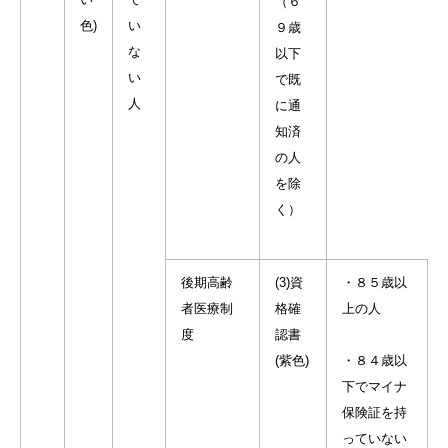
（６
色)
い
９歳
な
以下
い
で既
人
に通
知済
の人
を除
く）
後期高齢
(3)資
・８５歳以
者医療制
格確
上の人
度
認書
(紫色)
・８４歳以
下でマイナ
保険証を持
っていない