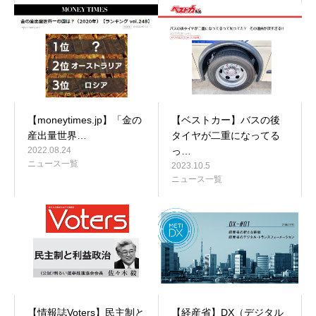
【moneytimes.jp】「金の
【ベストカー】バスの後
産出量世界…
タイヤが二重になってる
2022.08.24
っ…
ニュース一覧
2023.10.5
ニュース一覧
【情報誌Voters】民主制と
【経産省】DX（デジタル