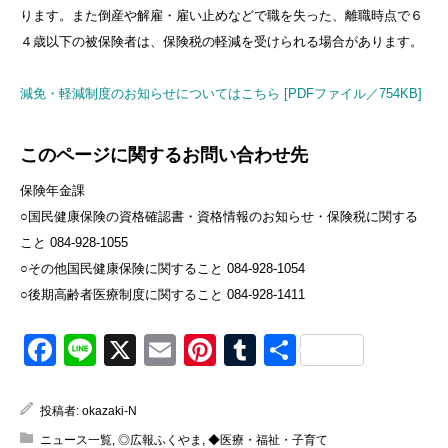
ります。また倒産や解雇・雇い止めなどで職を失った、離職時点で６
４歳以下の被保険者は、保険税の軽減を受けられる場合があります。
減免・軽減制度のお知らせについてはこちら [PDFファイル／754KB]
このページに関するお問い合わせ先
保険年金課
○国民健康保険の資格確認書・資格情報のお知らせ・保険税に関する
こと 084-928-1055
○その他国民健康保険に関すること 084-928-1054
○後期高齢者医療制度に関すること 084-928-1411
Facebook
Line
X
Email
Pinterest
Tumblr
共
有
投稿者:
okazaki-N
ニュース一覧
,
◎広報ふくやま
,
◆医療・福祉・子育て