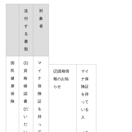
送
対
付
象
す
者
る
書
類
国
(1)
マ
民
資
イ
(2)資格情
マイ
健
格
ナ
報のお知
ナ保
康
確
保
らせ
険証
保
認
険
を持
険
書
証
って
(だ
を
いる
い
持
人
だ
っ
い
て