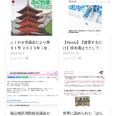
ふくやま市議会だより第
【4yuuu】【放置するだ
９１号 ２０２３年（令…
け】排水溝はラクして…
2024.02.3
2024.07.19
ニュース一覧
ニュース一覧
福山地区消防組合議会が
世界に認められた「ばら