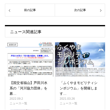
前の記事
次の記事
ニュース関連記事
【国交省福山】芦田川水
「ふくやまモビリティシ
系の「河川協力団体」を
ンポジウム」を開催しま
募…
す…
2022.09.2
2021.03.26
ニュース一覧
ニュース一覧