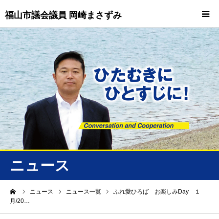
福山市議会議員 岡崎まさずみ
HOME
重要情報
プロフィール
ビジョン
ニュース/トピックス
ニュース
ニュース
ーム
ニュース
ニュース一覧
ふれ愛ひろば お楽しみDay １
月/20…
誠友会