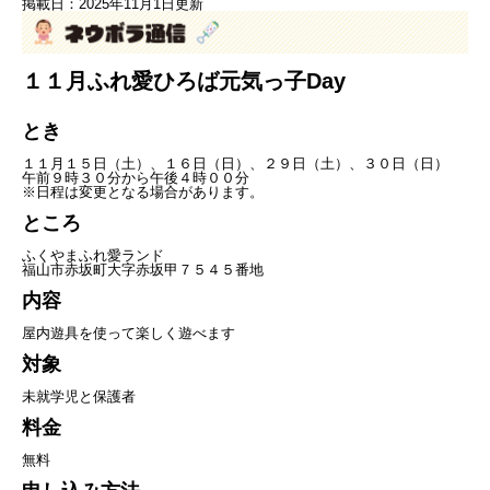
掲載日：2025年11月1日更新
１１月ふれ愛ひろば元気っ子Day
とき
１１月１５日（土）、１６日（日）、２９日（土）、３０日（日）
午前９時３０分から午後４時００分
※日程は変更となる場合があります。
ところ
ふくやまふれ愛ランド
福山市赤坂町大字赤坂甲７５４５番地
内容
屋内遊具を使って楽しく遊べます
対象
未就学児と保護者
料金
無料