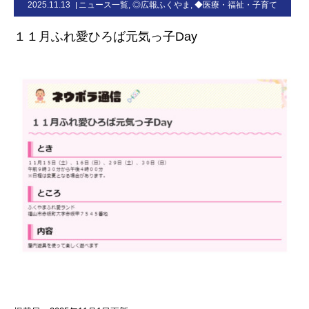
2025.11.13
ニュース一覧
,
◎広報ふくやま
,
◆医療・福祉・子育て
お問合せ
１１月ふれ愛ひろば元気っ子Day