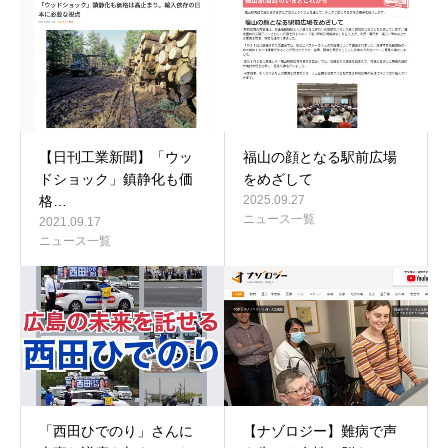
【日刊工業新聞】「ウッ
福山の顔となる駅前広場
ドショック」鎮静化も価
をめざして
格…
2025.09.27
ニュース一覧
2021.09.17
ニュース一覧
「西田ひでのり」さんに
【ナゾロジー】難病で声