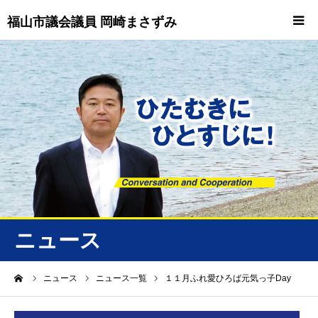
福山市議会議員 岡崎まさずみ
HOME
重要情報
プロフィール
ビジョン
ニュース/トピックス
ニュース
ニュース
ーム
ニュース
ニュース一覧
１１月ふれ愛ひろば元気っ子Day
誠友会