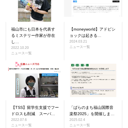
福山市にも日本を代表す
【moneyworld】アドビシ
るミステリー作家が存在
ョックは起きる…
し…
2024.03.21
ニュース一覧
2022.10.20
ニュース一覧
【TSS】留学生支援でフー
「ばらのまち福山国際音
ドロスも削減 スーパ…
楽祭2025」を開催しま…
2022.07.6
2025.02.4
ニュース一覧
ニュース一覧