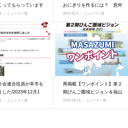
くってもらっています
おにぎりを作るには？ 意外
会｣懇談会…
と知らない方…
0
ニュース一覧
2024.02.5
ニュース一覧
ラ会連合役員が本市を
再掲載【ワンポイント】第２
した/2023年12月1
期びんご圏域ビジョン＆福山
みらい創造ビジョ…
2
ニュース一覧
2024.03.16
ニュース一覧