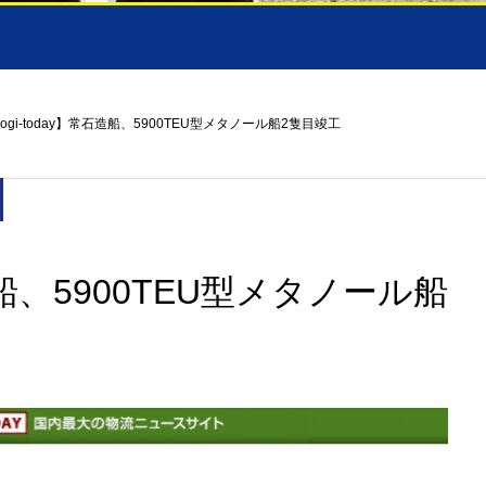
logi-today】常石造船、5900TEU型メタノール船2隻目竣工
石造船、5900TEU型メタノール船