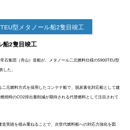
5900TEU型メタノール船2隻目竣工
ル船2隻目竣工
常石集団（舟山）造船が、メタノール二元燃料仕様の5900TEU型
発表した。
る二元燃料方式を採用したコンテナ船で、脱炭素化対応船として建
燃焼時のCO2排出量削減が期待される代替燃料として注目されて
建造実績を積み重ねることで、次世代燃料船への対応力強化を図