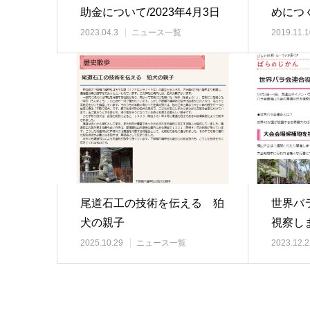
助金について/2023年4月3日
めにつ
更新
｢良正
2023.04.3
ニュース一覧
2019.11.1
尾道石工の技術を伝える 狛
世界バ
犬の親子
視察しま
日更新
2025.10.29
ニュース一覧
2023.12.2