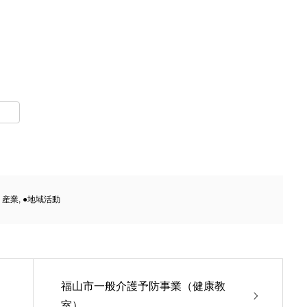
t
lr
・産業
,
●地域活動
福山市一般介護予防事業（健康教
室）