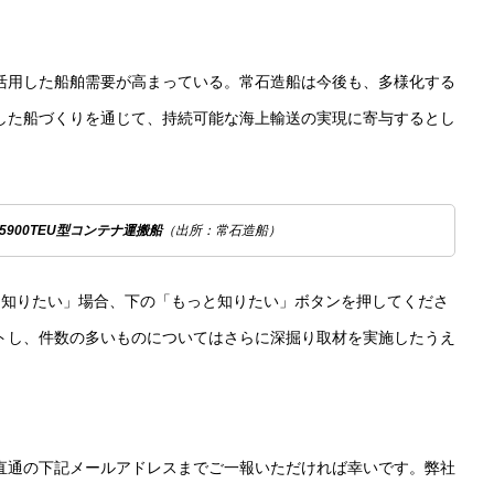
活用した船舶需要が高まっている。常石造船は今後も、多様化する
した船づくりを通じて、持続可能な海上輸送の実現に寄与するとし
900TEU型コンテナ運搬船
（出所：常石造船）
を知りたい」場合、下の「もっと知りたい」ボタンを押してくださ
トし、件数の多いものについてはさらに深掘り取材を実施したうえ
直通の下記メールアドレスまでご一報いただければ幸いです。弊社