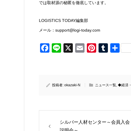
では取材源の秘匿を徹底しています。
LOGISTICS TODAY編集部
メール：support@logi-today.com
Facebook
Line
X
Email
Pinteres
Tumb
共
有
投稿者:
okazaki-N
ニュース一覧
,
◆経済
シルバー人材センター～会員入会
説明会～