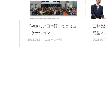
「やさしい日本語」でコミュ
三好良
ニケーション
島型ス
②改正
2022.06.6
ニュース一覧
2021.09.7