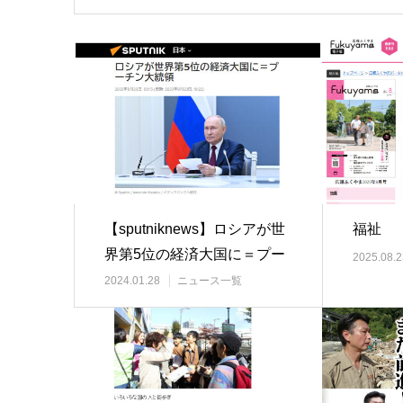
【sputniknews】ロシアが世
福祉
界第5位の経済大国に＝プー
2025.08.2
チン大…
2024.01.28
ニュース一覧