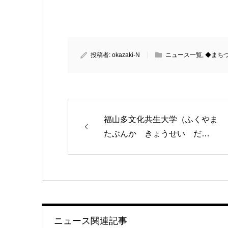
有
投稿者:
okazaki-N
ニュース一覧
,
◆まち
福山多文化共生大学（ふくやま
たぶんか きょうせい だ…
ニュース関連記事