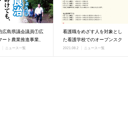
治広島県議会議員①広
看護職をめざす人を対象とし
マート農業推進事業、
た看護学校でのオープンスク
瀬戸内法に…
ール（オープンキ…
ニュース一覧
2021.08.2
ニュース一覧