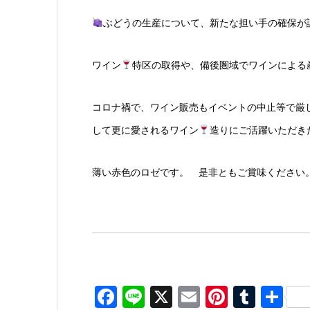
ぶどうの生産について、新たな担い手の確保が
ワイン
特区の取得や、備後圏域でワインによる
コロナ禍で、ワイン販売もイベントの中止等で厳
して更に愛されるワイン
造りにご活躍いただき
薄い赤色のロゼです。 是非ともご賞味ください
Facebook
Line
X
Email
Pinteres
Tumb
共