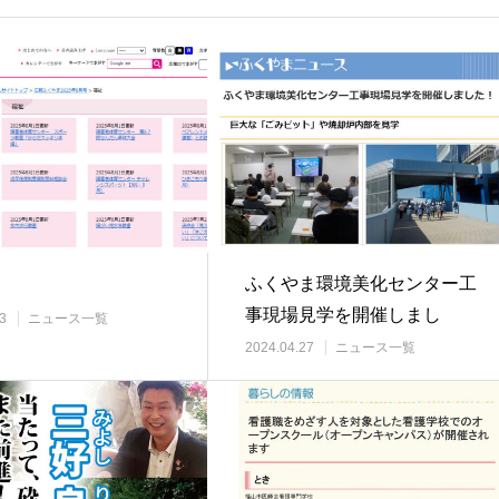
ふくやま環境美化センター工
事現場見学を開催しまし
3
ニュース一覧
た！/2024年3月…
2024.04.27
ニュース一覧