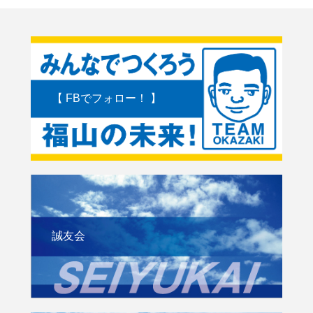
【 FBでフォロー！ 】
誠友会