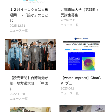
１２月４～１０日は人権
北部市民大学（第36期）
週間 ～「誰か」のこと
受講生募集
じ…
2026.02.11
ニュース一覧
2025.12.31
ニュース一覧
【読売新聞】台湾与党が
【watch.impress】ChatG
統一地方選大敗、「中国
PTプ…
に…
2023.04.8
ニュース一覧
2022.11.28
ニュース一覧