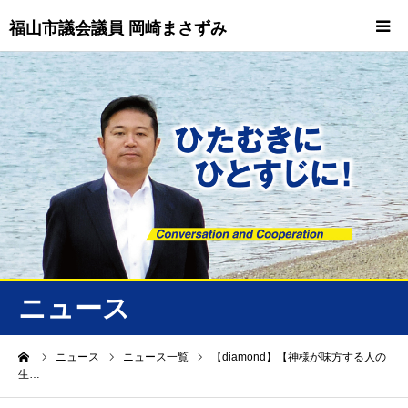
福山市議会議員 岡崎まさずみ
HOME
重要情報
プロフィール
ビジョン
ニュース/トピックス
ニュース
ニュース
ーム
ニュース
ニュース一覧
【diamond】【神様が味方する人の
生…
誠友会