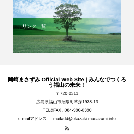
リンク一覧
岡崎まさずみ Official Web Site | みんなでつくろ
う福山の未来！
〒720-0311
広島県福山市沼隈町草深1938-13
TEL&FAX . 084-980-0380
e-mailアドレス ： mailadd@okazaki-masazumi.info