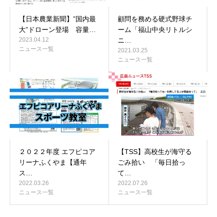
【日本農業新聞】”国内最
顧問を務める硬式野球チ
大”ドローン登場 容量…
ーム「福山中央リトルシ
2023.04.12
ニ…
ニュース一覧
2021.03.25
ニュース一覧
２０２２年度 エフピコア
【TSS】高校生が海守る
リーナふくやま【通年
ごみ拾い 「毎日拾っ
ス…
て…
2022.03.26
2022.07.26
ニュース一覧
ニュース一覧