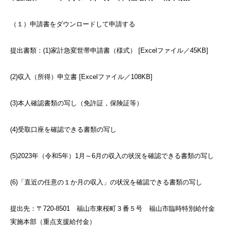
（１）申請書をダウンロードして申請する
提出書類：(1)家計急変世帯申請書（様式） [Excelファイル／45KB]
(2)収入（所得）申立書 [Excelファイル／108KB]
(3)本人確認書類の写し（免許証，保険証等）
(4)受取口座を確認できる書類の写し
(5)2023年（令和5年）1月～6月の収入の状況を確認できる書類の写し
(6)「直近の任意の１か月の収入」の状況を確認できる書類の写し
提出先：〒720-8501 福山市東桜町３番５号 福山市臨時特別給付金
実施本部（重点支援給付金）