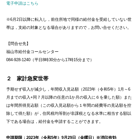
電子申請はこちら
※6月2日以降に転入し，前住所地で同様の給付金を受給していない世
帯は，支給の対象となる場合がありますので，お問い合せください。
【問合せ先】
福山市給付金コールセンター
084-928-1240（平日8時30分から17時15分まで）
２ 家計急変世帯
予期せず収入が減少し，年間収入見込額（2023年（令和5年）1月～6
月までの収入+同７月以降の任意の1か月の収入に６を乗した額）また
は年間所得見込額（この収入見込額から１年間の経費等の見込額を控
除して得た額）が，住民税均等割が非課税となる水準に相当する額以
下である場合は，給付金を申請することができます。
申請期限：2023年（令和5年）9月29日（金曜日）※消印有効