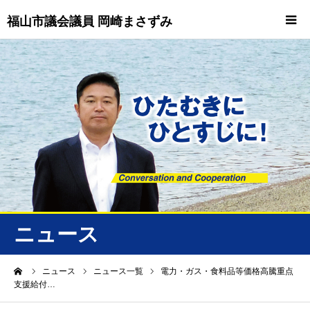
福山市議会議員 岡崎まさずみ
HOME
重要情報
プロフィール
ビジョン
ニュース/トピックス
ニュース
ニュース
ーム
ニュース
ニュース一覧
電力・ガス・食料品等価格高騰重点
支援給付…
誠友会