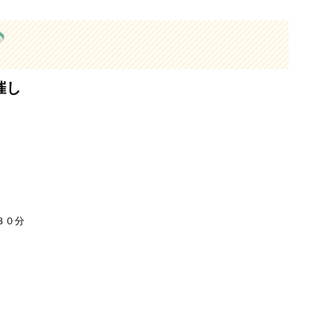
催し
３０分