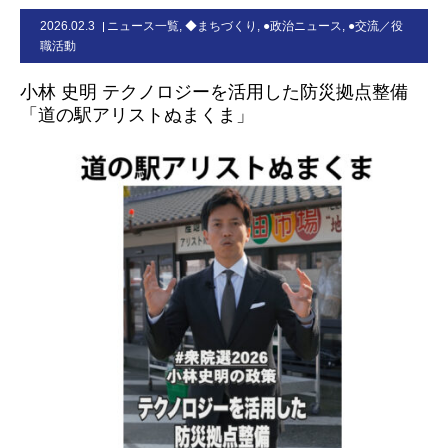
2026.02.3
ニュース一覧
,
◆まちづくり
,
●政治ニュース
,
●交流／役
お問合せ
職活動
小林 史明 テクノロジーを活用した防災拠点整備
「道の駅アリストぬまくま」