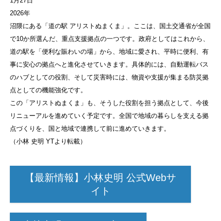
1月27日
2026年
沼隈にある「道の駅 アリストぬまくま」。ここは、国土交通省が全国
で10か所選んだ、重点支援拠点の一つです。政府としてはこれから、
道の駅を「便利な賑わいの場」から、地域に愛され、平時に便利、有
事に安心の拠点へと進化させていきます。具体的には、自動運転バス
のハブとしての役割、そして災害時には、物資や支援が集まる防災拠
点としての機能強化です。
この「アリストぬまくま」も、そうした役割を担う拠点として、今後
リニューアルを進めていく予定です。全国で地域の暮らしを支える拠
点づくりを、国と地域で連携して前に進めていきます。
（小林 史明 YTより転載）
【最新情報】小林史明 公式Webサ
イト