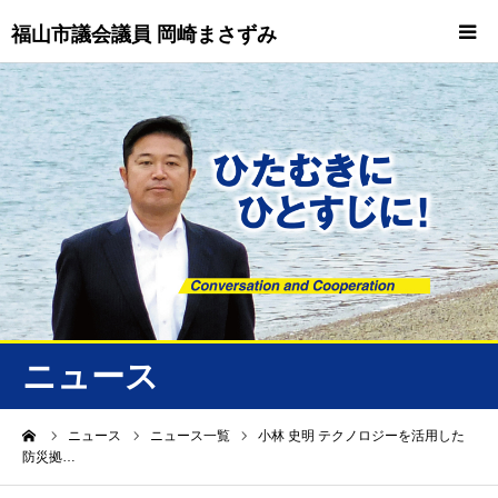
福山市議会議員 岡崎まさずみ
HOME
重要情報
プロフィール
ビジョン
ニュース/トピックス
ニュース
ニュース
ーム
ニュース
ニュース一覧
小林 史明 テクノロジーを活用した
防災拠…
誠友会