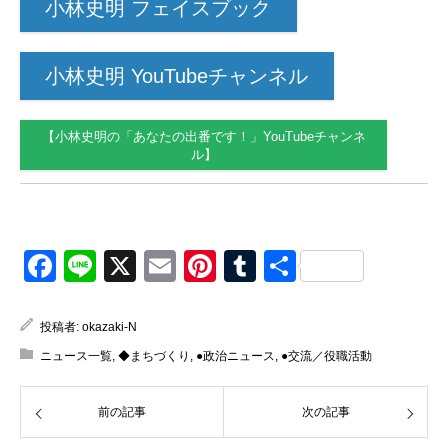
小林史明 フェイスブック
小林史明 YouTubeチャンネル
【小林史明の「あなたの出番です！」YouTubeチャンネ
ル】
Facebook
Line
X
Email
Pinterest
Tumblr
共
有
投稿者:
okazaki-N
ニュース一覧
,
◆まちづくり
,
●政治ニュース
,
●交流／役職活動
前の記事
次の記事