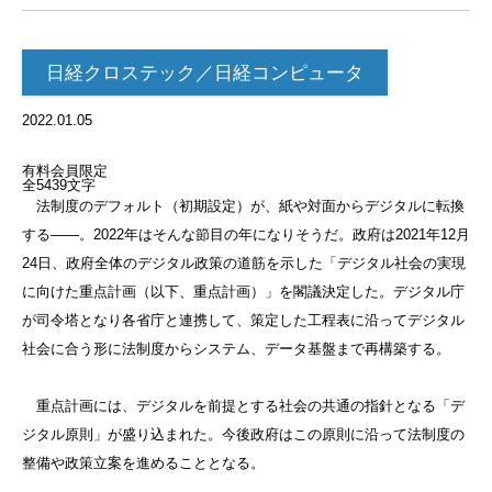
日経クロステック／日経コンピュータ
2022.01.05
有料会員限定
全5439文字
法制度のデフォルト（初期設定）が、紙や対面からデジタルに転換
する――。2022年はそんな節目の年になりそうだ。政府は2021年12月
24日、政府全体のデジタル政策の道筋を示した「デジタル社会の実現
に向けた重点計画（以下、重点計画）」を閣議決定した。デジタル庁
が司令塔となり各省庁と連携して、策定した工程表に沿ってデジタル
社会に合う形に法制度からシステム、データ基盤まで再構築する。
重点計画には、デジタルを前提とする社会の共通の指針となる「デ
ジタル原則」が盛り込まれた。今後政府はこの原則に沿って法制度の
整備や政策立案を進めることとなる。