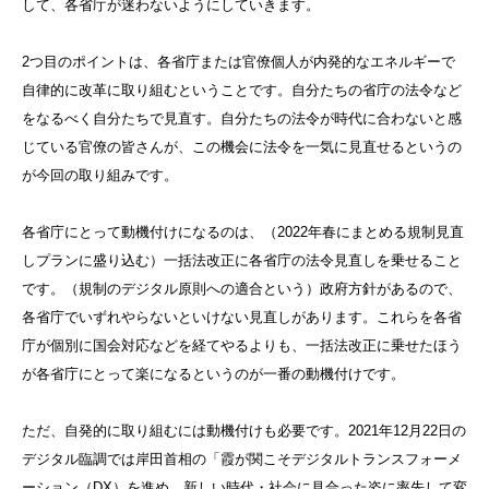
して、各省庁が迷わないようにしていきます。
2つ目のポイントは、各省庁または官僚個人が内発的なエネルギーで
自律的に改革に取り組むということです。自分たちの省庁の法令など
をなるべく自分たちで見直す。自分たちの法令が時代に合わないと感
じている官僚の皆さんが、この機会に法令を一気に見直せるというの
が今回の取り組みです。
各省庁にとって動機付けになるのは、（2022年春にまとめる規制見直
しプランに盛り込む）一括法改正に各省庁の法令見直しを乗せること
です。（規制のデジタル原則への適合という）政府方針があるので、
各省庁でいずれやらないといけない見直しがあります。これらを各省
庁が個別に国会対応などを経てやるよりも、一括法改正に乗せたほう
が各省庁にとって楽になるというのが一番の動機付けです。
ただ、自発的に取り組むには動機付けも必要です。2021年12月22日の
デジタル臨調では岸田首相の「霞が関こそデジタルトランスフォーメ
ーション（DX）を進め、新しい時代・社会に見合った姿に率先して変