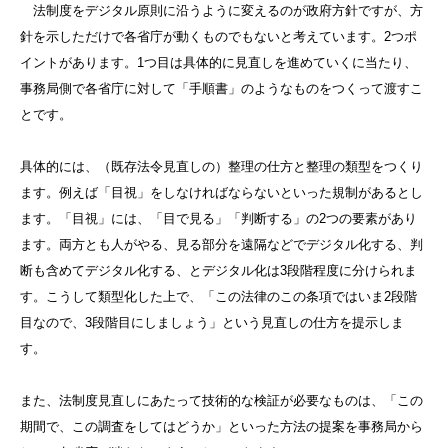
法制度をデジタル原則に沿うように変えるのが政府方針ですが、方
針を示しただけで各省庁が動くものでもないと考えています。2つポ
イントがあります。1つ目は具体的に見直しを進めていくに当たり、
事務局側で各省庁に対して「手順書」のようなものをつくって渡すこ
とです。
具体的には、（既存法令見直しの）整理の仕方と整理の類型をつくり
ます。例えば「目視」をしなければならないといった規制があるとし
ます。「目視」には、「目で見る」「判断する」の2つの要素があり
ます。両方とも人がやる、見る部分を遠隔などでデジタル化する、判
断も含めてデジタル化する、とデジタル化は3段階程度に分けられま
す。こうして類型化した上で、「この法律のこの条項ではいま2段階
目なので、3段階目にしましょう」という見直しの仕方を提示しま
す。
また、法制度見直しにあたって技術的な検証が必要なものは、「この
期間で、この調査をしてはどうか」といった方法の提案を事務局から