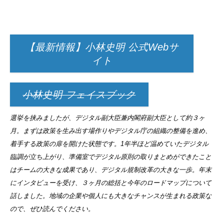
【最新情報】小林史明 公式Webサ
イト
小林史明 フェイスブック
選挙を挟みましたが、デジタル副大臣兼内閣府副大臣として約３ヶ
月。まずは政策を生み出す場作りやデジタル庁の組織の整備を進め、
着手する政策の扉を開けた状態です。1年半ほど温めていたデジタル
臨調が立ち上がり、準備室でデジタル原則の取りまとめができたこと
はチームの大きな成果であり、デジタル規制改革の大きな一歩。年末
にインタビューを受け、３ヶ月の総括と今年のロードマップについて
話しました。地域の企業や個人にも大きなチャンスが生まれる政策な
ので、ぜひ読んでください。