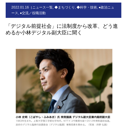
2022.01.16
ニュース一覧
,
◆まちづくり
,
◆科学・技術
,
●政治ニュ
お問合せ
ース
,
●交流／役職活動
「デジタル前提社会」に法制度から改革、どう進
めるか小林デジタル副大臣に聞く