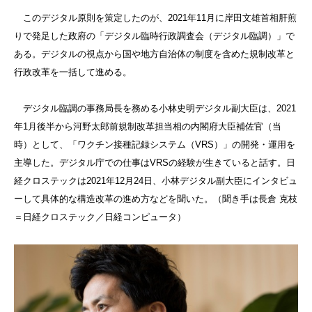
このデジタル原則を策定したのが、2021年11月に岸田文雄首相肝煎
りで発足した政府の「デジタル臨時行政調査会（デジタル臨調）」で
ある。デジタルの視点から国や地方自治体の制度を含めた規制改革と
行政改革を一括して進める。
デジタル臨調の事務局長を務める小林史明デジタル副大臣は、2021
年1月後半から河野太郎前規制改革担当相の内閣府大臣補佐官（当
時）として、「ワクチン接種記録システム（VRS）」の開発・運用を
主導した。デジタル庁での仕事はVRSの経験が生きていると話す。日
経クロステックは2021年12月24日、小林デジタル副大臣にインタビュ
ーして具体的な構造改革の進め方などを聞いた。（聞き手は長倉 克枝
＝日経クロステック／日経コンピュータ）