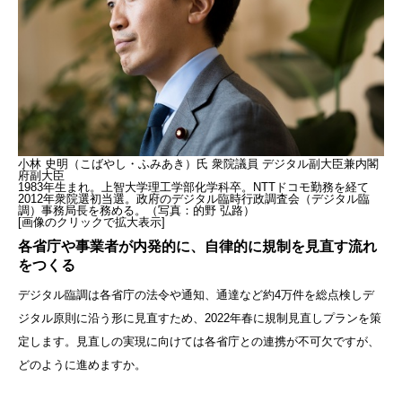
小林 史明（こばやし・ふみあき）氏 衆院議員 デジタル副大臣兼内閣
府副大臣
1983年生まれ。上智大学理工学部化学科卒。NTTドコモ勤務を経て
2012年衆院選初当選。政府のデジタル臨時行政調査会（デジタル臨
調）事務局長を務める。（写真：的野 弘路）
[画像のクリックで拡大表示]
各省庁や事業者が内発的に、自律的に規制を見直す流れ
をつくる
デジタル臨調は各省庁の法令や通知、通達など約4万件を総点検しデ
ジタル原則に沿う形に見直すため、2022年春に規制見直しプランを策
定します。見直しの実現に向けては各省庁との連携が不可欠ですが、
どのように進めますか。