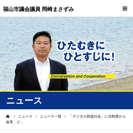
福山市議会議員 岡崎まさずみ
HOME
重要情報
プロフィール
ビジョン
ニュース/トピックス
ニュース
ニュース
ーム
ニュース
ニュース一覧
「デジタル前提社会」に法制度から
改革、ど…
誠友会