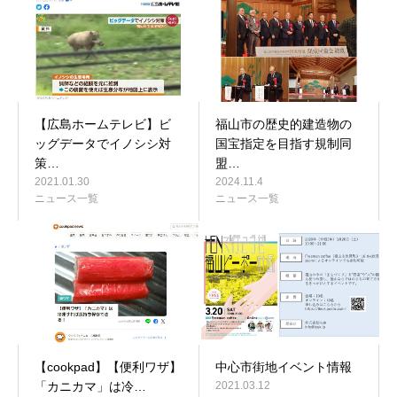
【広島ホームテレビ】ビ
福山市の歴史的建造物の
ッグデータでイノシシ対
国宝指定を目指す規制同
策…
盟…
2021.01.30
2024.11.4
ニュース一覧
ニュース一覧
【cookpad】【便利ワザ】
中心市街地イベント情報
「カニカマ」は冷…
2021.03.12