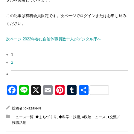
タルを実装していきます。
この記事は有料会員限定です。次ページでログインまたはお申し込み
ください。
次ページ
2022年春に自治体職員数十人がデジタル庁へ
1
2
Facebook
Line
X
Email
Pinterest
Tumblr
共
有
投稿者:
okazaki-N
ニュース一覧
,
◆まちづくり
,
◆科学・技術
,
●政治ニュース
,
●交流／
役職活動