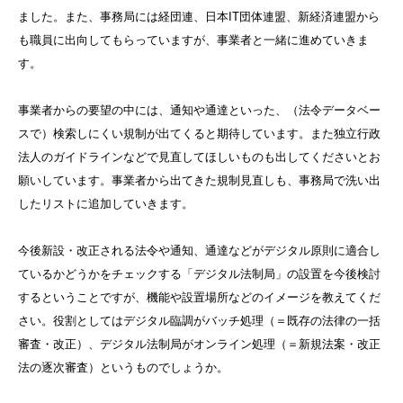
ました。また、事務局には経団連、日本IT団体連盟、新経済連盟から
も職員に出向してもらっていますが、事業者と一緒に進めていきま
す。
事業者からの要望の中には、通知や通達といった、（法令データベー
スで）検索しにくい規制が出てくると期待しています。また独立行政
法人のガイドラインなどで見直してほしいものも出してくださいとお
願いしています。事業者から出てきた規制見直しも、事務局で洗い出
したリストに追加していきます。
今後新設・改正される法令や通知、通達などがデジタル原則に適合し
ているかどうかをチェックする「デジタル法制局」の設置を今後検討
するということですが、機能や設置場所などのイメージを教えてくだ
さい。役割としてはデジタル臨調がバッチ処理（＝既存の法律の一括
審査・改正）、デジタル法制局がオンライン処理（＝新規法案・改正
法の逐次審査）というものでしょうか。