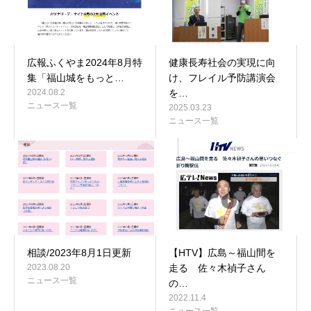
広報ふくやま2024年8月特
健康長寿社会の実現に向
集「福山城をもっと…
け、フレイル予防講演会
2024.08.2
を…
ニュース一覧
2025.03.23
ニュース一覧
相談/2023年8月1日更新
【HTV】広島～福山間を
2023.08.20
走る 佐々木禎子さん
ニュース一覧
の…
2022.11.4
ニュース一覧