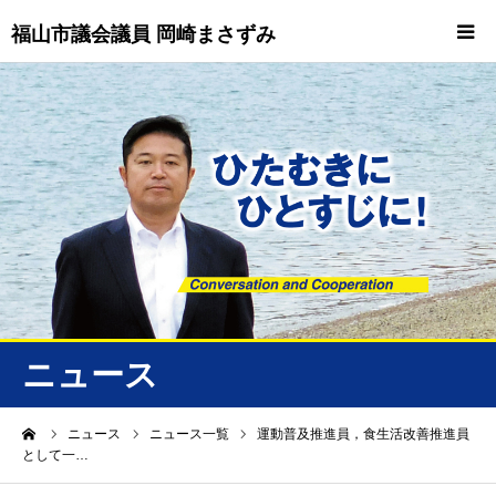
福山市議会議員 岡崎まさずみ
HOME
重要情報
プロフィール
ビジョン
ニュース/トピックス
ニュース
ニュース
ーム
ニュース
ニュース一覧
運動普及推進員，食生活改善推進員
として一…
誠友会