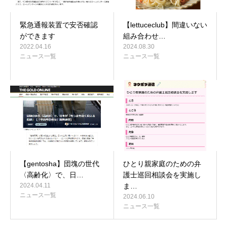
緊急通報装置で安否確認
【lettuceclub】間違いない
ができます
組み合わせ…
2022.04.16
2024.08.30
ニュース一覧
ニュース一覧
【gentosha】団塊の世代
ひとり親家庭のための弁
〈高齢化〉で、日…
護士巡回相談会を実施し
2024.04.11
ま…
ニュース一覧
2024.06.10
ニュース一覧