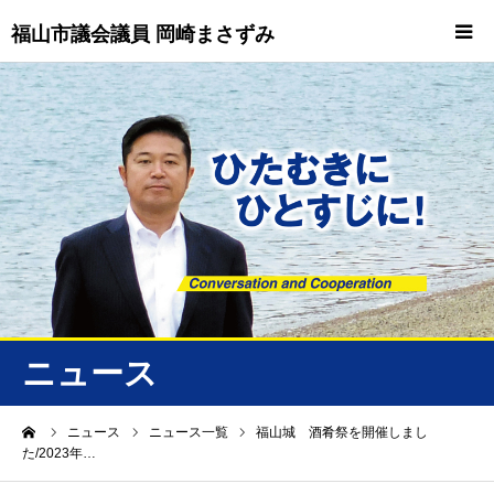
福山市議会議員 岡崎まさずみ
HOME
重要情報
プロフィール
ビジョン
ニュース/トピックス
ニュース
ニュース
ーム
ニュース
ニュース一覧
福山城 酒肴祭を開催しまし
た/2023年…
誠友会